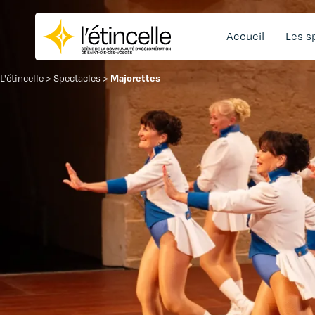
Accueil
Les s
Majorettes
L'étincelle
>
Spectacles
>