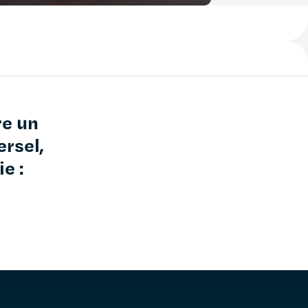
re un
ersel,
e :