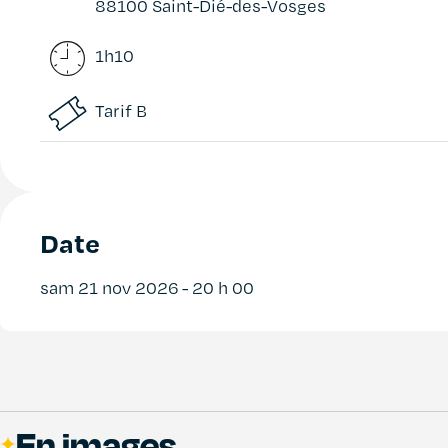
88100 Saint-Dié-des-Vosges
1h10
Tarif B
Date
sam 21 nov 2026
- 20 h 00
En images