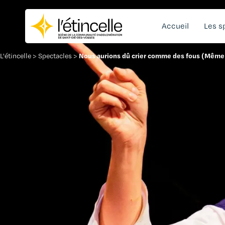
Accueil
Les s
Nous aurions dû crier comme des fous (Même m
L'étincelle
>
Spectacles
>