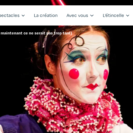
pectacles
La création
Avec vous
L’étincelle
aintenant ce ne serait pas trop tard)